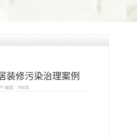
居装修污染治理案例
户
阅读：
763次