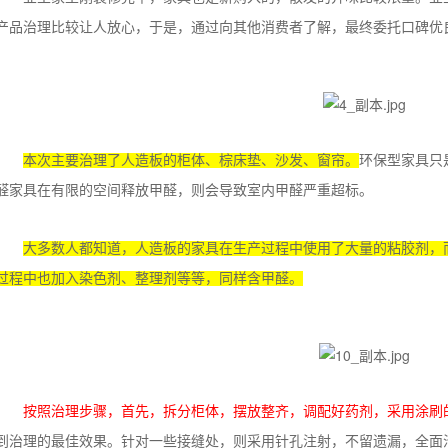
产品治理比较让人放心，于是，通过向其他消费者了解，最终委托口碑优
本次主要治理了人造板的柜体、棕床垫、沙发、窗帘。
环保型家具只
醛家具在有限的空间释放甲醛，则会导致室内甲醛严重超标。
大多数人都知道，人造板的家具在生产过程中使用了大量的粘胶剂，
过程中也加入染色剂、整理剂等等，同样含甲醛。
按照治理步骤，首先，拆分柜体，摆放整齐，调配好药剂，采用涂刷
到治理的最佳效果。针对一些接缝处，则采用针孔注射，不留遗漏，全面