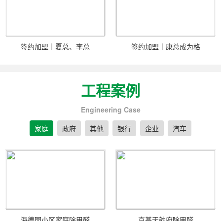
签约加盟｜夏总、李总
签约加盟｜康总成为格
工程案例
Engineering Case
家庭
政府
其他
银行
企业
汽车
海德园小区家庭除甲醛
京基天韵府除甲醛