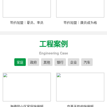
签约加盟｜夏总、李总
签约加盟｜康总成为格
工程案例
Engineering Case
家庭
政府
其他
银行
企业
汽车
海德园小区家庭除甲醛
京基天韵府除甲醛