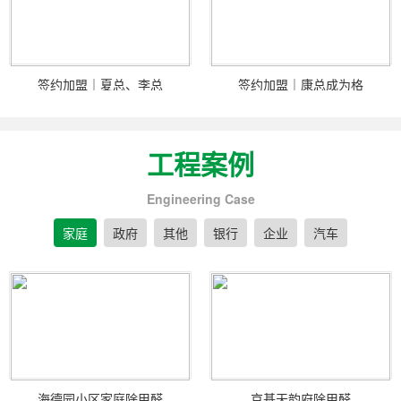
签约加盟｜夏总、李总
签约加盟｜康总成为格
工程案例
Engineering Case
家庭
政府
其他
银行
企业
汽车
海德园小区家庭除甲醛
京基天韵府除甲醛