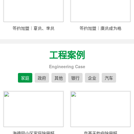
签约加盟｜夏总、李总
签约加盟｜康总成为格
工程案例
Engineering Case
家庭
政府
其他
银行
企业
汽车
海德园小区家庭除甲醛
京基天韵府除甲醛