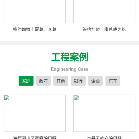
签约加盟｜夏总、李总
签约加盟｜康总成为格
工程案例
Engineering Case
家庭
政府
其他
银行
企业
汽车
海德园小区家庭除甲醛
京基天韵府除甲醛