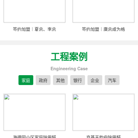
签约加盟｜夏总、李总
签约加盟｜康总成为格
工程案例
Engineering Case
家庭
政府
其他
银行
企业
汽车
海德园小区家庭除甲醛
京基天韵府除甲醛