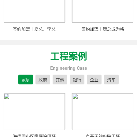
签约加盟｜夏总、李总
签约加盟｜康总成为格
工程案例
Engineering Case
家庭
政府
其他
银行
企业
汽车
海德园小区家庭除甲醛
京基天韵府除甲醛