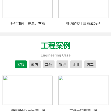
签约加盟｜夏总、李总
签约加盟｜康总成为格
工程案例
Engineering Case
家庭
政府
其他
银行
企业
汽车
海德园小区家庭除甲醛
京基天韵府除甲醛