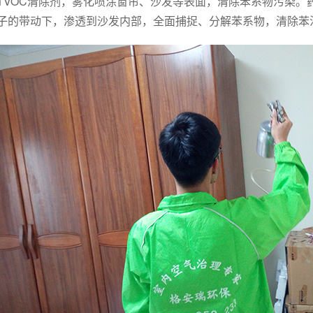
TVOC清除剂，雾化喷涂窗帘、沙发等表面，清除苯系物污染。
子的带动下，渗透到沙发内部，全面捕捉、分解苯系物，清除苯