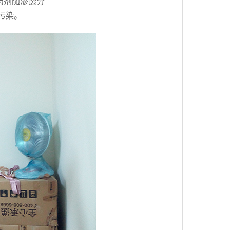
药剂随渗透分
污染。