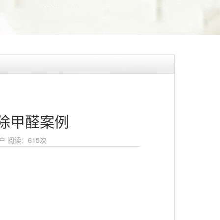
除甲醛案例
户
阅读：
615次