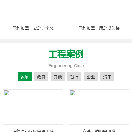
签约加盟｜夏总、李总
签约加盟｜康总成为格
工程案例
Engineering Case
家庭
政府
其他
银行
企业
汽车
海德园小区家庭除甲醛
京基天韵府除甲醛