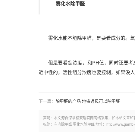
雾化水除甲醛
雾化水能不能除甲醛，是要看成分的。氧
但是要看您浓度，和PH值，同时还要考
近中性的，活性组分浓度也要控制，如果没人的房
下一篇：
除甲醛的产品 地铁通风可以除甲醛
声明：本文源自深圳格安瑞官网网络采集，如本站文章和
标题：车内除甲醛 雾化水除甲醛 地址：http://www.garhb.com/g