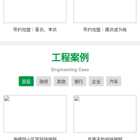
签约加盟｜夏总、李总
签约加盟｜康总成为格
工程案例
Engineering Case
家庭
政府
其他
银行
企业
汽车
海德园小区家庭除甲醛
京基天韵府除甲醛