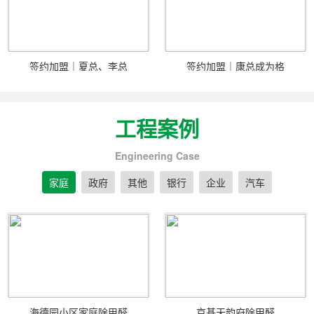
签约加盟｜夏总、李总
签约加盟｜康总成为格
工程案例
Engineering Case
家庭
政府
其他
银行
企业
汽车
海德园小区家庭除甲醛
京基天韵府除甲醛