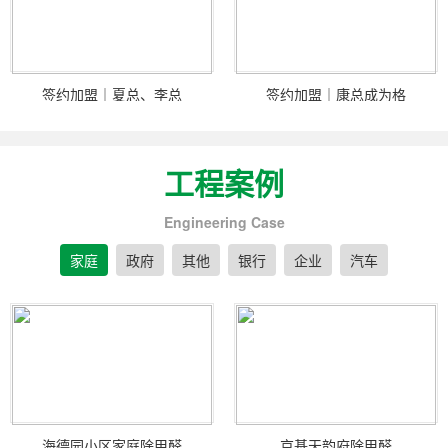
签约加盟｜夏总、李总
签约加盟｜康总成为格
工程案例
Engineering Case
家庭
政府
其他
银行
企业
汽车
海德园小区家庭除甲醛
京基天韵府除甲醛