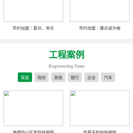
签约加盟｜夏总、李总
签约加盟｜康总成为格
工程案例
Engineering Case
家庭
政府
其他
银行
企业
汽车
海德园小区家庭除甲醛
京基天韵府除甲醛