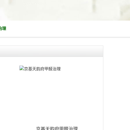
治理
京基天韵府甲醛治理