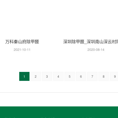
万科秦山府除甲醛
深圳除甲醛_深圳南山深云村
案例
2021-10-11
2020-08-14
1
2
3
4
5
6
7
8
9