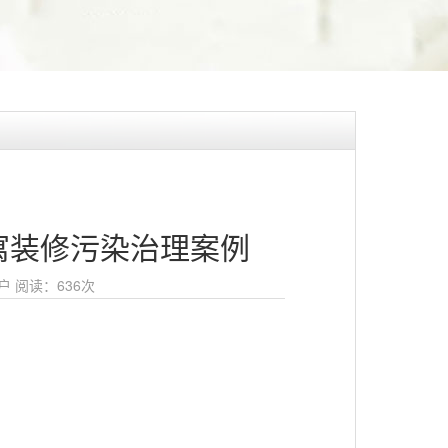
寓装修污染治理案例
户
阅读：
636次