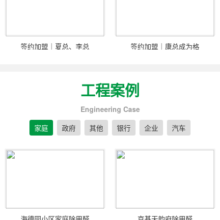
签约加盟｜夏总、李总
签约加盟｜康总成为格
工程案例
Engineering Case
家庭
政府
其他
银行
企业
汽车
海德园小区家庭除甲醛
京基天韵府除甲醛