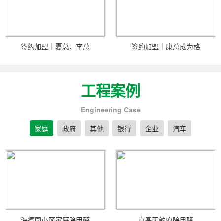
签约加盟｜夏总、李总
签约加盟｜康总成为格
工程案例
Engineering Case
家庭
政府
其他
银行
企业
汽车
海德园小区家庭除甲醛
京基天韵府除甲醛