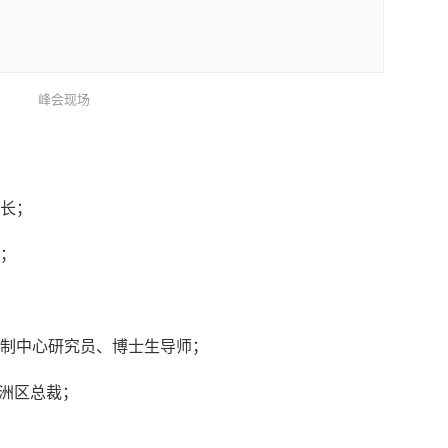
峰会现场
长；
；
制中心研究员、博士生导师；
亚洲区总裁；