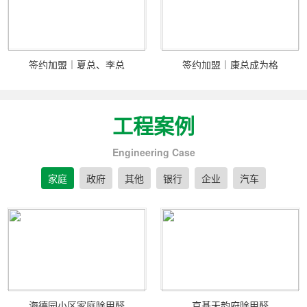
签约加盟｜夏总、李总
签约加盟｜康总成为格
工程案例
Engineering Case
家庭
政府
其他
银行
企业
汽车
海德园小区家庭除甲醛
京基天韵府除甲醛