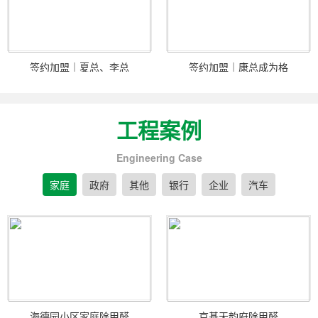
签约加盟｜夏总、李总
签约加盟｜康总成为格
工程案例
Engineering Case
家庭
政府
其他
银行
企业
汽车
海德园小区家庭除甲醛
京基天韵府除甲醛