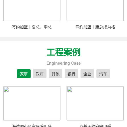
签约加盟｜夏总、李总
签约加盟｜康总成为格
工程案例
Engineering Case
家庭
政府
其他
银行
企业
汽车
海德园小区家庭除甲醛
京基天韵府除甲醛