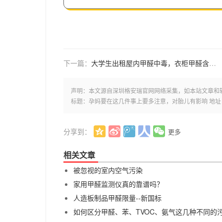
下一篇：
大学生出租屋内甲醛中毒，衣柜甲醛含量超标了8倍！
声明：本文源自深圳格安瑞官网网络采集，如本站文章和
标题：孕妈要在这几件事上要多注意，对胎儿有影响 地址：http://ww
分享到：
更多
相关文章
被忽视的室内空气污染
家用甲醛监测仪真的靠谱吗？
人造板制品甲醛限量--新国标
如何区分甲醛、苯、TVOC、氨气这几种不同的