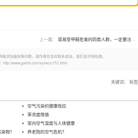
上一篇：
容易受甲醛危害的四类人群，一定要注意防范！
转稿涉及版权等问题，请作者在及时联系本站，我们会尽快处理。
w.garhb.com/xyxwzx/757.html
关键词： 标签
空气污染的健康效应
苯浓度限值
室内空气湿度与人体健康
污染物？
养老院的空气危机?