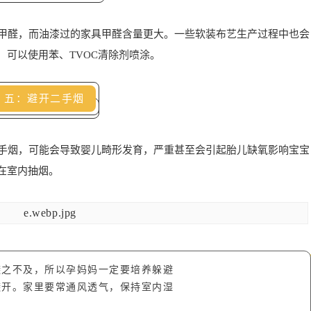
甲醛，而油漆过的家具甲醛含量更大。一些软装布艺生产过程中也会
可以使用苯、TVOC清除剂喷涂。
五：避开二手烟
手烟，可能会导致婴儿畸形发育，严重甚至会引起胎儿缺氧影响宝宝
在室内抽烟。
避之不及，所以孕妈妈一定要培养躲避
避开。家里要常通风透气，保持室内湿