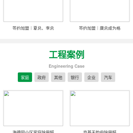
签约加盟｜夏总、李总
签约加盟｜康总成为格
工程案例
Engineering Case
家庭
政府
其他
银行
企业
汽车
海德园小区家庭除甲醛
京基天韵府除甲醛