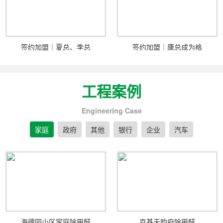
签约加盟｜夏总、李总
签约加盟｜康总成为格
工程案例
Engineering Case
家庭
政府
其他
银行
企业
汽车
海德园小区家庭除甲醛
京基天韵府除甲醛