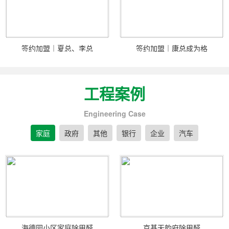
签约加盟｜夏总、李总
签约加盟｜康总成为格
工程案例
Engineering Case
家庭
政府
其他
银行
企业
汽车
海德园小区家庭除甲醛
京基天韵府除甲醛