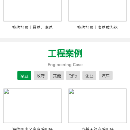
签约加盟｜夏总、李总
签约加盟｜康总成为格
工程案例
Engineering Case
家庭
政府
其他
银行
企业
汽车
海德园小区家庭除甲醛
京基天韵府除甲醛