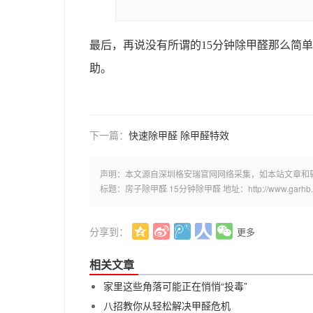
最后，再说没有所谓的
15
分钟除甲醛那么简单
助。
下一篇：
快速除甲醛 除甲醛特效
声明：本文源自深圳格安瑞官网网络采集，如本站文章和
标题：房子除甲醛 15分钟除甲醛 地址：http://www.garhb.com/
分享到：
更多
相关文章
家里这些角落可能正在悄悄“投毒”
八招教你从轻松解决甲醛危机