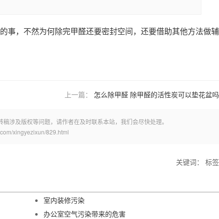
的事，不然为何除完甲醛还要密封空间，还要借助其他方法做辅
上一篇：
怎么除甲醛 除甲醛的活性炭可以垫花盆吗
转稿涉及版权等问题，请作者在及时联系本站，我们会尽快处理。
xingyezixun/829.html
关键词： 标签
室内装修污染
办公室空气污染带来的危害