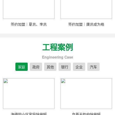
签约加盟｜夏总、李总
签约加盟｜康总成为格
工程案例
Engineering Case
家庭
政府
其他
银行
企业
汽车
海德园小区家庭除甲醛
京基天韵府除甲醛